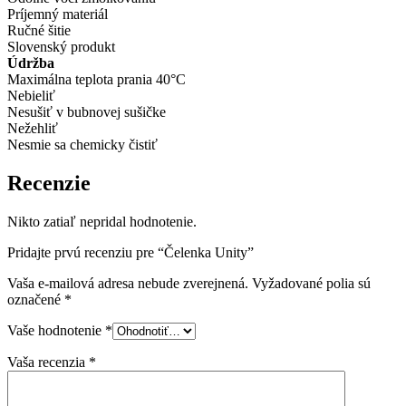
Príjemný materiál
Ručné šitie
Slovenský produkt
Údržba
Maximálna teplota prania 40°C
Nebieliť
Nesušiť v bubnovej sušičke
Nežehliť
Nesmie sa chemicky čistiť
Recenzie
Nikto zatiaľ nepridal hodnotenie.
Pridajte prvú recenziu pre “Čelenka Unity”
Vaša e-mailová adresa nebude zverejnená.
Vyžadované polia sú
označené
*
Vaše hodnotenie
*
Vaša recenzia
*