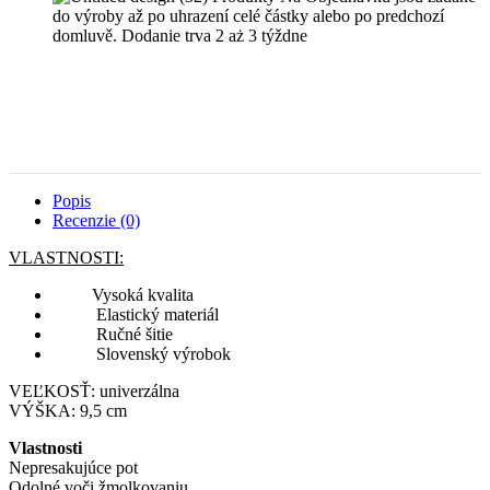
do výroby až po uhrazení celé částky alebo po predchozí
domluvě. Dodanie trva 2 aż 3 týždne
Popis
Recenzie (0)
VLASTNOSTI:
Vysoká kvalita
Elastický materiál
Ručné šitie
Slovenský výrobok
VEĽKOSŤ: univerzálna
VÝŠKA: 9,5 cm
Vlastnosti
Nepresakujúce pot
Odolné voči žmolkovaniu