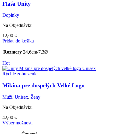
Flaša Unity
Doplnky
Na Objednávku
12,00
€
Pridať do košíka
Rozmery
24,6cm/7,3Ø
Hot
Rýchle zobrazenie
Mikina pre dospelých Velké Logo
Muži
,
Unisex
,
Ženy
Na Objednávku
42,00
€
Tento
Výber možností
produkt
má
Červená