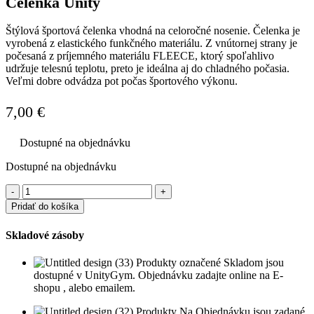
Čelenka Unity
Štýlová športová čelenka vhodná na celoročné nosenie. Čelenka je
vyrobená z elastického funkčného materiálu. Z vnútornej strany je
počesaná z príjemného materiálu FLEECE, ktorý spoľahlivo
udržuje telesnú teplotu, preto je ideálna aj do chladného počasia.
Veľmi dobre odvádza pot počas športového výkonu.
7,00
€
Dostupné na objednávku
Dostupné na objednávku
množstvo
Čelenka
Pridať do košíka
Unity
Skladové zásoby
Produkty označené Skladom jsou
dostupné v UnityGym. Objednávku zadajte online na E-
shopu , alebo emailem.
Produkty Na Objednávku jsou zadané