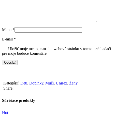
Meno
*
E-mail
*
Uložiť moje meno, e-mail a webovú stránku v tomto prehliadači
pre moje budúce komentáre.
Kategórií:
Deti
,
Doplnky
,
Muži
,
Unisex
,
Ženy
Share:
Súvisiace produkty
Hot