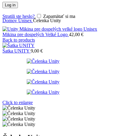
Log in
Stratili ste heslo?
Zapamätať si ma
Domov
Unisex
Čelenka Unity
Mikina pre dospelých Velké Logo
42,00
€
Back to products
Šatka UNITY
9,00
€
Click to enlarge