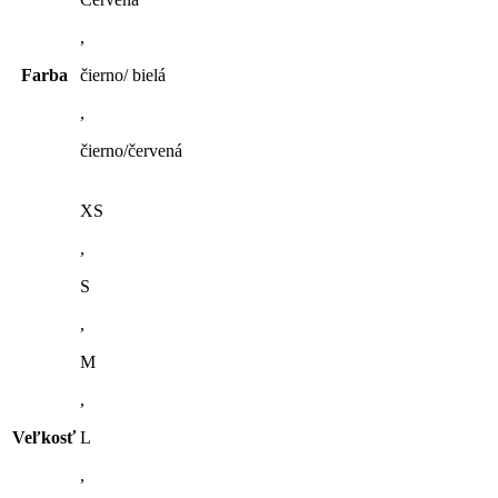
viacero
,
variantov.
Možnosti
Farba
čierno/ bielá
si
môžete
,
vybrať
na
čierno/červená
stránke
produktu.
XS
,
S
,
M
,
Veľkosť
L
,