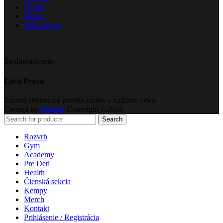
Health
Merch
Naši trenéri
Spolupracujeme
Ľavá Pravá
Zdravá chôdza od prvého kroku v každom veku
Created by
Ondrej
Copyright ©2024
Search
Rozvrh
Gym
Academy
Pre Deti
Health
Členská sekcia
Kempy
Merch
Kontakt
Prihlásenie / Registrácia