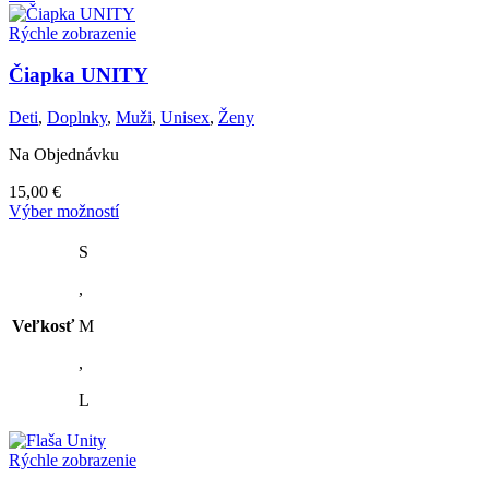
Rýchle zobrazenie
Čiapka UNITY
Deti
,
Doplnky
,
Muži
,
Unisex
,
Ženy
Na Objednávku
15,00
€
Tento
Výber možností
produkt
má
S
viacero
,
variantov.
Možnosti
Veľkosť
M
si
môžete
,
vybrať
na
L
stránke
produktu.
Rýchle zobrazenie