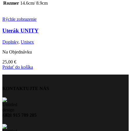
Rozmer
14.6cm/ 8.9cm
Rýchle zobrazenie
Uterák UNITY
Doplnky
,
Unisex
Na Objednávku
25,00
€
Pridať do košíka
KONTAKTUJTE NÁS
+421 915 789 205