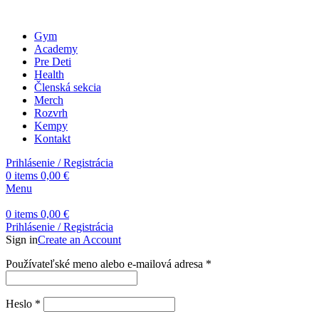
Gym
Academy
Pre Deti
Health
Členská sekcia
Merch
Rozvrh
Kempy
Kontakt
Prihlásenie / Registrácia
0
items
0,00
€
Menu
0
items
0,00
€
Prihlásenie / Registrácia
Sign in
Create an Account
Povinné
Používateľské meno alebo e-mailová adresa
*
Povinné
Heslo
*