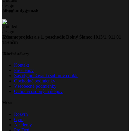
info@unitygym.sk
Keramoprojekt a.s 1. poschodie Dolný Šianec 1013/1, 911 01
Trenčín
Užitečné odkazy
Kontakt
Pre členov
Zásady používania súborov cookie
Obchodné podmienky
Všeobecné podmienky
Ochrana osobných údajov
Menu
Rozvrh
Gym
Academy
Pre Deti