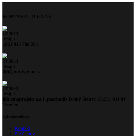
KONTAKTUJTE NÁS
+421 915 789 205
info@unitygym.sk
Keramoprojekt a.s 1. poschodie Dolný Šianec 1013/1, 911 01
Trenčín
Užitečné odkazy
Kontakt
Pre členov