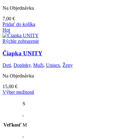
Na Objednávku
7,00
€
Pridať do košíka
Hot
Rýchle zobrazenie
Čiapka UNITY
Deti
,
Doplnky
,
Muži
,
Unisex
,
Ženy
Na Objednávku
15,00
€
Tento
Výber možností
produkt
má
S
viacero
,
variantov.
Možnosti
Veľkosť
M
si
môžete
,
vybrať