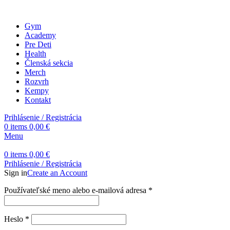
Gym
Academy
Pre Deti
Health
Členská sekcia
Merch
Rozvrh
Kempy
Kontakt
Prihlásenie / Registrácia
0
items
0,00
€
Menu
0
items
0,00
€
Prihlásenie / Registrácia
Sign in
Create an Account
Povinné
Používateľské meno alebo e-mailová adresa
*
Povinné
Heslo
*