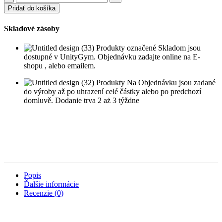
Mikina
Pridať do košíka
pre
deti
Skladové zásoby
velké
logo
Produkty označené Skladom jsou
dostupné v UnityGym. Objednávku zadajte online na E-
shopu , alebo emailem.
Produkty Na Objednávku jsou zadané
do výroby až po uhrazení celé částky alebo po predchozí
domluvě. Dodanie trva 2 aż 3 týždne
Popis
Ďalšie informácie
Recenzie (0)