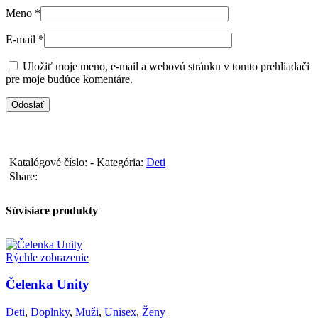
Meno
*
E-mail
*
Uložiť moje meno, e-mail a webovú stránku v tomto prehliadači
pre moje budúce komentáre.
Katalógové číslo:
-
Kategória:
Deti
Share:
Súvisiace produkty
Rýchle zobrazenie
Čelenka Unity
Deti
,
Doplnky
,
Muži
,
Unisex
,
Ženy