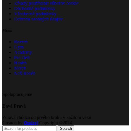
Zásady používania súborov cookie
Obchodné podmienky
Všeobecné podmienky
Ochrana osobných údajov
Menu
Rozvrh
Gym
Academy
Pre Deti
Health
Merch
Naši trenéri
Spolupracujeme
Ľavá Pravá
Zdravá chôdza od prvého kroku v každom veku
Created by
Ondrej
Copyright ©2024
Search