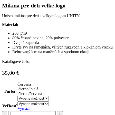
Mikina pre deti velké logo
Unisex mikina pre deti s velkym logom UNITY
Materiál:
280 g/m²
80% česaná bavlna, 20% polyester
Dvojitá kapucňa
Kryté švy na ramenách, všitých rukávoch a klokaniom vrecku
Rebrovaný lem na manžetách a spodnom okraji
Katalógové číslo:
-
35,00
€
Červená
čierno/ bielá
Farba
čierno/červená
Veľkosť
Vymazať
množstvo