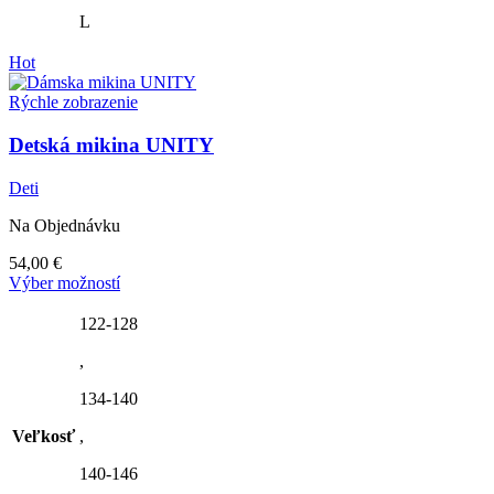
na
L
stránke
produktu.
Hot
Rýchle zobrazenie
Detská mikina UNITY
Deti
Na Objednávku
54,00
€
Tento
Výber možností
produkt
má
122-128
viacero
,
variantov.
Možnosti
134-140
si
môžete
Veľkosť
,
vybrať
na
140-146
stránke