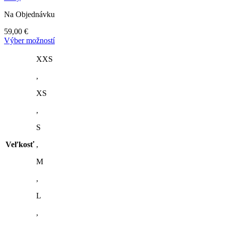
Na Objednávku
59,00
€
Tento
Výber možností
produkt
má
XXS
viacero
,
variantov.
Možnosti
XS
si
môžete
,
vybrať
na
S
stránke
produktu.
Veľkosť
,
M
,
L
,