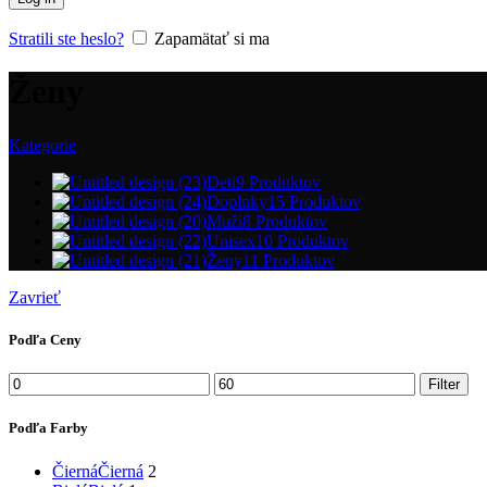
Stratili ste heslo?
Zapamätať si ma
Ženy
Kategorie
Deti
9 Produktov
Doplnky
15 Produktov
Muži
8 Produktov
Unisex
10 Produktov
Ženy
11 Produktov
Zavrieť
Podľa Ceny
Minimálna
Maximálna
Filter
cena
cena
Podľa Farby
Čierná
Čierná
2