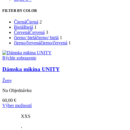
FILTER BY COLOR
Čierná
Čierná
2
Bielá
Bielá
1
Červená
Červená
3
čierno/ bielá
čierno/ bielá
1
čierno/červená
čierno/červená
1
Rýchle zobrazenie
Dámska mikina UNITY
Ženy
Na Objednávku
60,00
€
Tento
Výber možností
produkt
má
XXS
viacero
,
variantov.