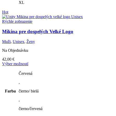
XL
Hot
Rýchle zobrazenie
Mikina pre dospelých Velké Logo
Muži
,
Unisex
,
Ženy
Na Objednávku
42,00
€
Tento
Výber možností
produkt
má
Červená
viacero
,
variantov.
Možnosti
Farba
čierno/ bielá
si
môžete
,
vybrať
na
čierno/červená
stránke
produktu.