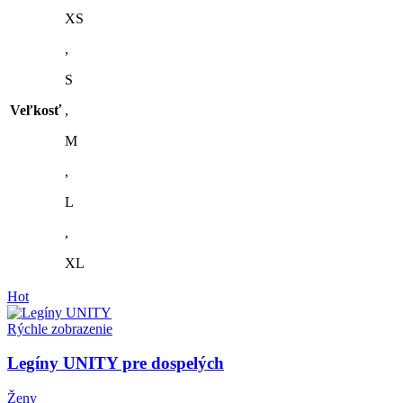
Možnosti
XS
si
môžete
,
vybrať
na
S
stránke
produktu.
Veľkosť
,
M
,
L
,
XL
Hot
Rýchle zobrazenie
Legíny UNITY pre dospelých
Ženy