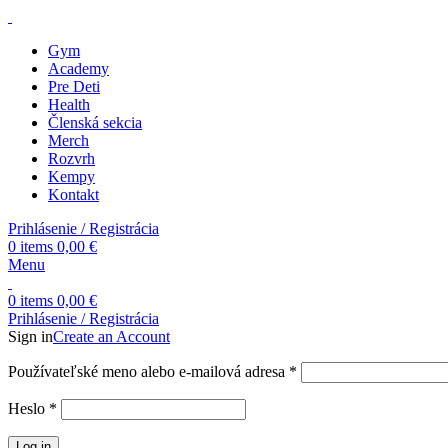
Gym
Academy
Pre Deti
Health
Členská sekcia
Merch
Rozvrh
Kempy
Kontakt
Prihlásenie / Registrácia
0
items
0,00
€
Menu
0
items
0,00
€
Prihlásenie / Registrácia
Sign in
Create an Account
Povinné
Používateľské meno alebo e-mailová adresa
*
Povinné
Heslo
*
Log in