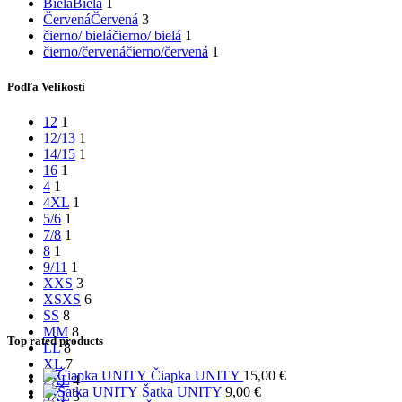
Bielá
Bielá
1
Červená
Červená
3
čierno/ bielá
čierno/ bielá
1
čierno/červená
čierno/červená
1
Podľa Velikosti
12
1
12/13
1
14/15
1
16
1
4
1
4XL
1
5/6
1
7/8
1
8
1
9/11
1
XXS
3
XS
XS
6
S
S
8
M
M
8
Top rated products
L
L
8
XL
7
Čiapka UNITY
15,00
€
2XL
4
Šatka UNITY
9,00
€
3XL
3