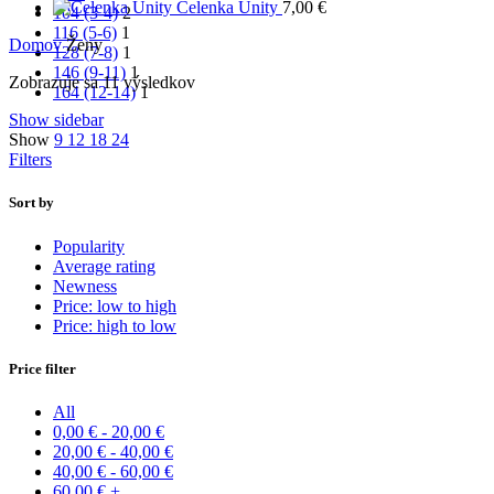
Čelenka Unity
7,00
€
104 (3-4)
2
116 (5-6)
1
Domov
Ženy
128 (7-8)
1
146 (9-11)
1
Zoradené
Zobrazuje sa 11 výsledkov
164 (12-14)
1
podľa
Show sidebar
ceny:
Show
9
12
18
24
od
Filters
najvyššej
po
najnižšiu
Sort by
Popularity
Average rating
Newness
Price: low to high
Price: high to low
Price filter
All
0,00
€
-
20,00
€
20,00
€
-
40,00
€
40,00
€
-
60,00
€
60,00
€
+